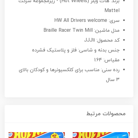
برند: هات ویلز (Hot Wheels) - زیرمجموعه شرکت
Mattel
سری: HW All Drivers welcome
مدل ماشین: Braille Racer Twin Mill
کد محصول: JJJ11
جنس بدنه و شاسی: فلز و پلاستیک فشرده
مقیاس: 1:64
رده سنی: مناسب برای کلکسیونرها و کودکان بالای
۳ سال
محصولات مرتبط