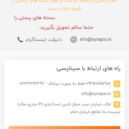
اطلاع رسانی و راهکار مناسب در مورد بسته های ارسالی از
طریق شرکت پست
بسته های پستی را
حتما سالم تحویل بگیرید.
info@synapsi.in
دایرکت اینستاگرام
راه های ارتباط با سیناپسی
09351815358 فقط به صورت پیامک - 08632241297
info@synapsi.in
اراک، خیابان سید جمال الدین اسدآبادی (12 متری ملک)
نرسیده به تقاطع خیابان امام