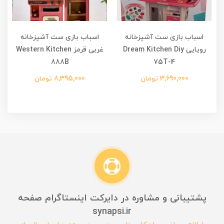
اسباب بازی ست آشپزخانه
اسباب بازی ست آشپزخانه
رویایی Dream Kitchen Diy
غربی قرمز Western Kitchen
غرب
888B
75T-4
3,690,000 تومان
8,395,000 تومان
پشتیبانی و مشاوره در دایرکت اینستاگرام صفحه
synapsi.ir