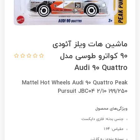
ماشین هات ویلز آئودی
90 کواترو طوسی مدل
Audi 90 Quattro
Mattel Hot Wheels Audi 90 Quattro Peak
Pursuit JBC04 2/10 199/250
ویژگی‌های محصول
جنس بدنه: فلزی دایکست
مقیاس: 1:64
بسته بندی: رو کارتی