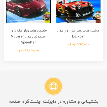
ماشین هات ویلز لیل روار مدل
ماشین هات ویلز مک لارن
م
LiL Roar
اسپیدتیل مدل ‌McLaren
Speedtail
795,000 تومان
1,290,000 تومان
پشتیبانی و مشاوره در دایرکت اینستاگرام صفحه